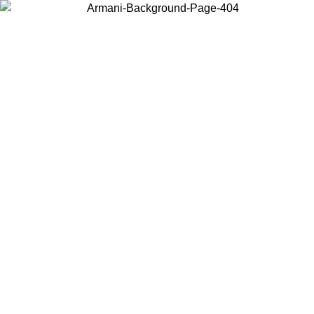
お住まいの国を選択して、現地のコンテンツを表示し、オンラインで
購入することができます。
国／地域
続ける
United States
アカウントにログインすると、税込11,000円以上のご注文で送料無料