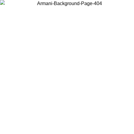
お住まいの国を選択して、現地のコンテンツを表示し、オンラインで
購入することができます。
国／地域
続ける
United States
アカウントにログインすると、税込11,000円以上のご注文で送料無料