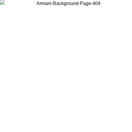
Wählen Sie das Land, in dem Sie sich befinden, um lokale Inhalte zu
sehen und online zu kaufen.
Land/Region
Weiter
United States