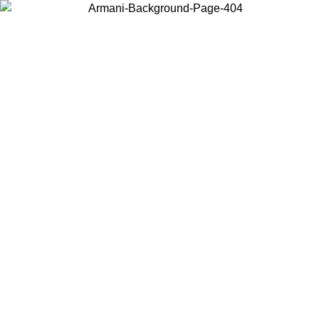
Wählen Sie das Land, in dem Sie sich befinden, um lokale Inhalte zu
sehen und online zu kaufen.
Land/Region
Weiter
United States