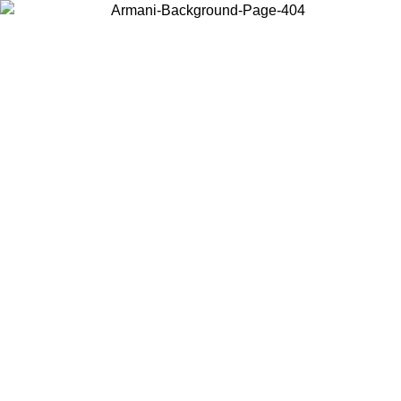
Wählen Sie das Land, in dem Sie sich befinden, um lokale Inhalte zu
sehen und online zu kaufen.
Land/Region
Weiter
United States