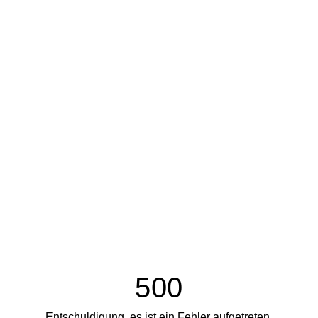
500
Entschuldigung, es ist ein Fehler aufgetreten.