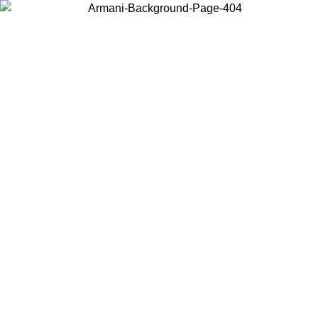
Wählen Sie das Land, in dem Sie sich befinden, um lokale Inhalte zu
sehen und online zu kaufen.
Land/Region
Weiter
United States