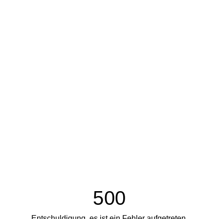
500
Entschuldigung, es ist ein Fehler aufgetreten.