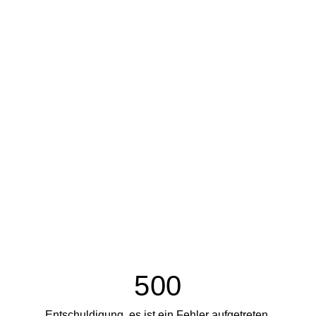
500
Entschuldigung, es ist ein Fehler aufgetreten.