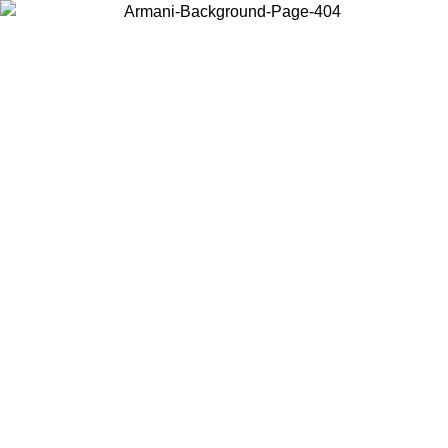
Wählen Sie das Land, in dem Sie sich befinden, um lokale Inhalte zu
sehen und online zu kaufen.
Land/Region
Weiter
United States