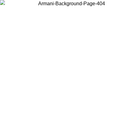
Wählen Sie das Land, in dem Sie sich befinden, um lokale Inhalte zu
sehen und online zu kaufen.
Land/Region
Weiter
United States