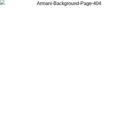
Wählen Sie das Land, in dem Sie sich befinden, um lokale Inhalte zu
sehen und online zu kaufen.
Land/Region
Weiter
United States