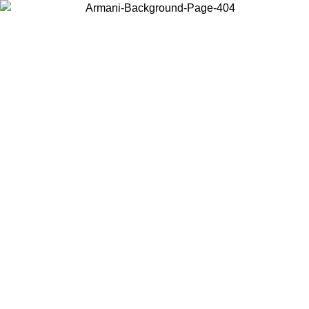
Wählen Sie das Land, in dem Sie sich befinden, um lokale Inhalte zu
sehen und online zu kaufen.
Land/Region
Weiter
United States