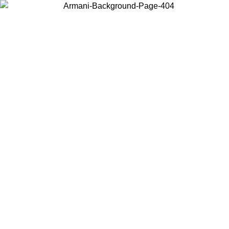
Wählen Sie das Land, in dem Sie sich befinden, um lokale Inhalte zu
sehen und online zu kaufen.
Land/Region
Weiter
United States