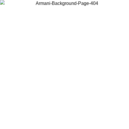
Wählen Sie das Land, in dem Sie sich befinden, um lokale Inhalte zu
sehen und online zu kaufen.
Land/Region
Weiter
United States
Melden sie sich bei ihrem konto an, um kostenlosen versand für
bestellungen über 150€ zu erhalten