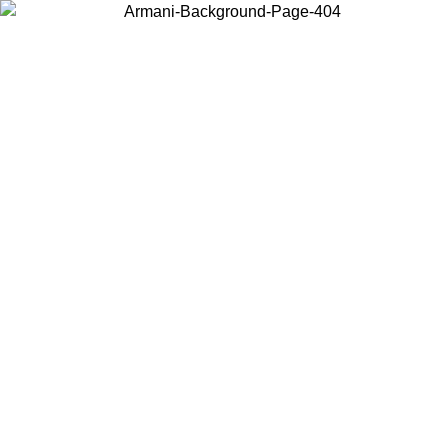
Wählen Sie das Land, in dem Sie sich befinden, um lokale Inhalte zu
sehen und online zu kaufen.
Land/Region
Weiter
United States
Melden sie sich bei ihrem konto an, um kostenlosen versand für
08.26
bestellungen über 150€ zu erhalten