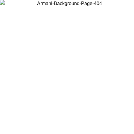
Wählen Sie das Land, in dem Sie sich befinden, um lokale Inhalte zu
sehen und online zu kaufen.
Land/Region
Weiter
United States
ONLINE EXCLUSIVE PROMO BIS ZUM 27.08.26