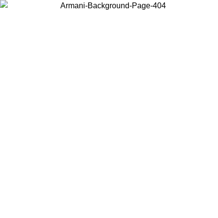
Wählen Sie das Land, in dem Sie sich befinden, um lokale Inhalte zu
sehen und online zu kaufen.
Land/Region
Weiter
United States
Melden sie sich bei ihrem konto an, um kostenlosen versand für bestellunge
über 150€ zu erhalten