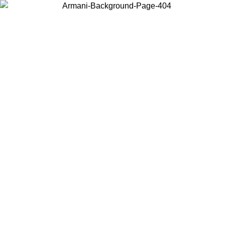
Wählen Sie das Land, in dem Sie sich befinden, um lokale Inhalte zu
sehen und online zu kaufen.
Land/Region
Weiter
United States
Melden sie sich bei ihrem konto an, um kostenlosen versand für
bestellungen über 140 CHF zu erhalten