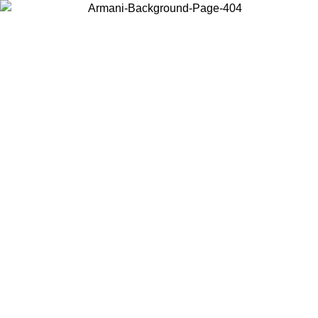
Wählen Sie das Land, in dem Sie sich befinden, um lokale Inhalte zu
sehen und online zu kaufen.
Land/Region
Weiter
United States
Melden sie sich bei ihrem konto an, um kostenlosen versand für
.26
bestellungen über 140 CHF zu erhalten