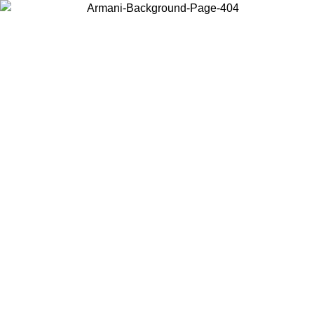
Wählen Sie das Land, in dem Sie sich befinden, um lokale Inhalte zu
sehen und online zu kaufen.
Land/Region
Weiter
United States
Melden sie sich bei ihrem konto an, um kostenlosen versa
02.09.26
bestellungen über 140 CHF zu erhalten