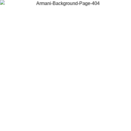
Wählen Sie das Land, in dem Sie sich befinden, um lokale Inhalte zu
sehen und online zu kaufen.
Land/Region
Weiter
United States
Melden sie sich bei ihrem konto an, um kostenlosen versand für bestellunge
über 140 CHF zu erhalten