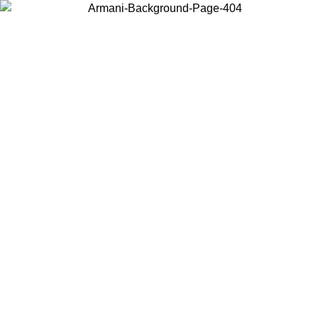
Wählen Sie das Land, in dem Sie sich befinden, um lokale Inhalte zu
sehen und online zu kaufen.
Land/Region
Weiter
United States
Melden sie sich bei ihrem konto an, um kostenlosen versand für bestellunge
über 140 CHF zu erhalten