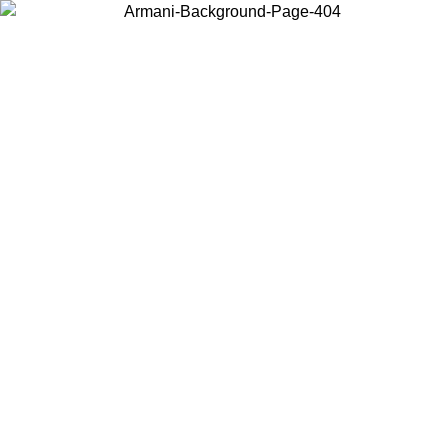
Wählen Sie das Land, in dem Sie sich befinden, um lokale Inhalte zu
sehen und online zu kaufen.
Land/Region
Weiter
United States
Melden sie sich bei ihrem konto an, um kostenlosen versand für bestellunge
über 140 CHF zu erhalten