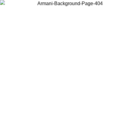
Wählen Sie das Land, in dem Sie sich befinden, um lokale Inhalte zu
sehen und online zu kaufen.
Land/Region
Weiter
United States
Melden sie sich bei ihrem konto an, um kostenlosen versand für bestellunge
über 140 CHF zu erhalten