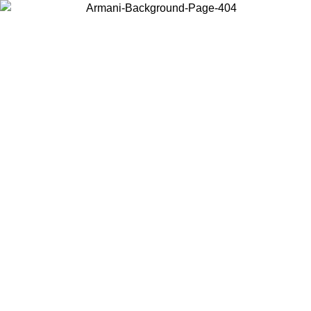
Wählen Sie das Land, in dem Sie sich befinden, um lokale Inhalte zu
sehen und online zu kaufen.
Land/Region
Weiter
United States
Melden sie sich bei ihrem konto an, um kostenlosen versand für
bestellungen über 150 € zu erhalten