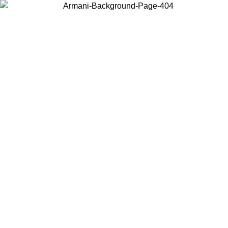
Wählen Sie das Land, in dem Sie sich befinden, um lokale Inhalte zu
sehen und online zu kaufen.
Land/Region
Weiter
United States
Melden sie sich bei ihrem konto an, um kostenlosen versand für
bestellungen über 150 € zu erhalten