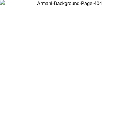
Wählen Sie das Land, in dem Sie sich befinden, um lokale Inhalte zu
sehen und online zu kaufen.
Land/Region
Weiter
United States
Melden sie sich bei ihrem konto an, um kostenlosen versand
08.2026
bestellungen über 150 € zu erhalten