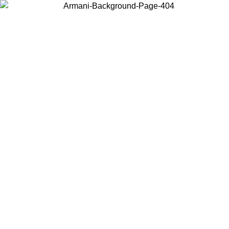
Wählen Sie das Land, in dem Sie sich befinden, um lokale Inhalte zu
sehen und online zu kaufen.
Land/Region
Weiter
United States
Melden sie sich bei ihrem konto an, um kostenlosen versand fü
.2026
bestellungen über 150 € zu erhalten