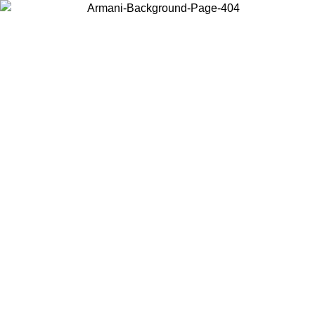
Wählen Sie das Land, in dem Sie sich befinden, um lokale Inhalte zu
sehen und online zu kaufen.
Land/Region
Weiter
United States
ONLINE EXCLUSIVE PROMO ZUM 30.08.2026