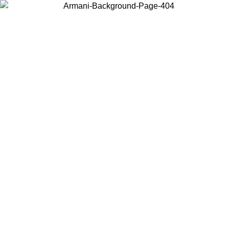
Wählen Sie das Land, in dem Sie sich befinden, um lokale Inhalte zu
sehen und online zu kaufen.
Land/Region
Weiter
United States
Melden sie sich bei ihrem konto an, um kostenlosen versand für
026
bestellungen über 150 € zu erhalten