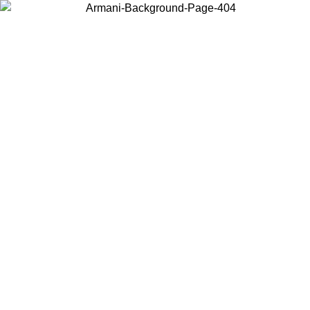
Wählen Sie das Land, in dem Sie sich befinden, um lokale Inhalte zu
sehen und online zu kaufen.
Land/Region
Weiter
United States