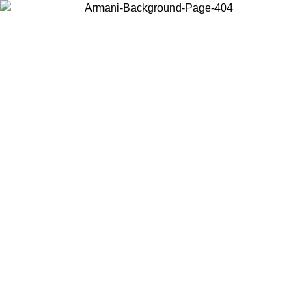
Wählen Sie das Land, in dem Sie sich befinden, um lokale Inhalte zu
sehen und online zu kaufen.
Land/Region
Weiter
United States