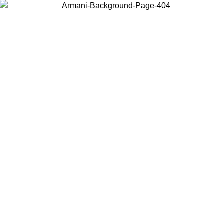
Wählen Sie das Land, in dem Sie sich befinden, um lokale Inhalte zu
sehen und online zu kaufen.
Land/Region
Weiter
United States