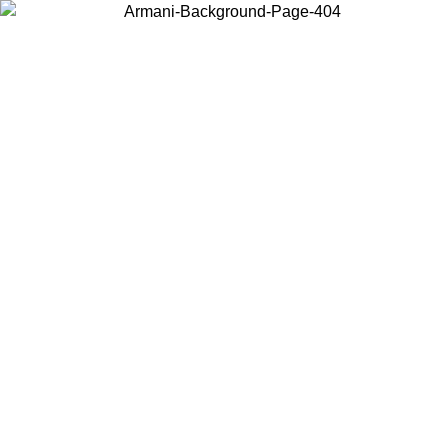
Wählen Sie das Land, in dem Sie sich befinden, um lokale Inhalte zu
sehen und online zu kaufen.
Land/Region
Weiter
United States
ONLINE EXCLUSIVE PROMO ZUM 27.08.26