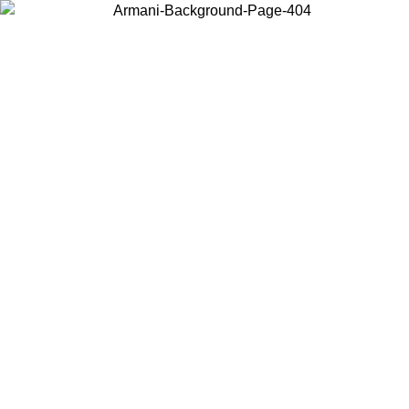
Wählen Sie das Land, in dem Sie sich befinden, um lokale Inhalte zu
sehen und online zu kaufen.
Land/Region
Weiter
United States
Melden sie sich bei ihrem konto an, um kostenlosen versand für
6
bestellungen über 150 € zu erhalten