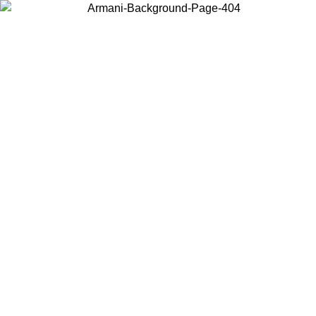
Wählen Sie das Land, in dem Sie sich befinden, um lokale Inhalte zu
sehen und online zu kaufen.
Land/Region
Weiter
United States
Melden sie sich bei ihrem konto an, um kostenlosen versand für
bestellungen über 150 € zu erhalten