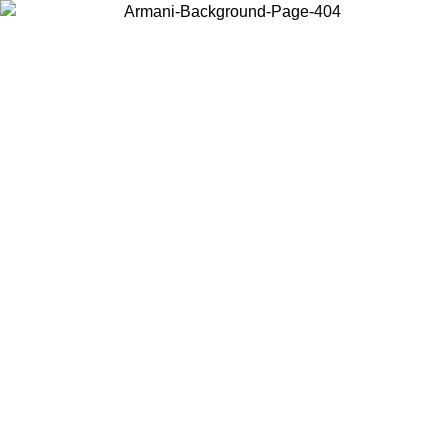
Wählen Sie das Land, in dem Sie sich befinden, um lokale Inhalte zu
sehen und online zu kaufen.
Land/Region
Weiter
United States
Melden sie sich bei ihrem konto an, um kostenlosen versand für
bestellungen über 150 € zu erhalten