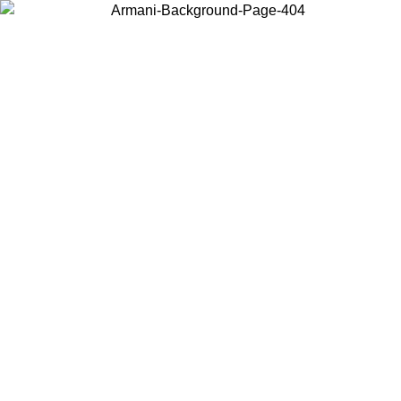
Wählen Sie das Land, in dem Sie sich befinden, um lokale Inhalte zu
sehen und online zu kaufen.
Land/Region
Weiter
United States
Melden sie sich bei ihrem konto an, um kostenlosen versand für
6
bestellungen über 150 € zu erhalten