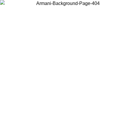
Wählen Sie das Land, in dem Sie sich befinden, um lokale Inhalte zu
sehen und online zu kaufen.
Land/Region
Weiter
United States
ONLINE EXCLUSIVE PROMO BIS ZUM 27.08.26