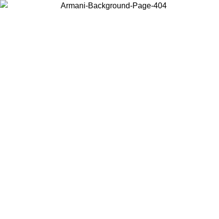
Wählen Sie das Land, in dem Sie sich befinden, um lokale Inhalte zu
sehen und online zu kaufen.
Land/Region
Weiter
United States
Melden sie sich bei ihrem konto an, um kostenlosen versand für
bestellungen über 150 € zu erhalten