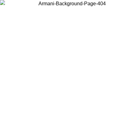
Wählen Sie das Land, in dem Sie sich befinden, um lokale Inhalte zu
sehen und online zu kaufen.
Land/Region
Weiter
United States
Melden sie sich bei ihrem konto an, um kosten
S ZUM 27.08.26
bestellungen über 150 € zu erha