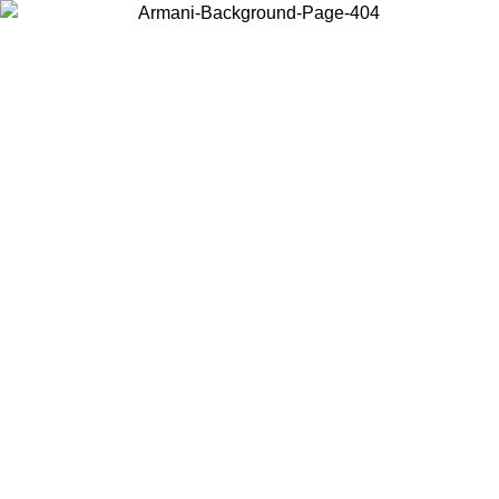
Wählen Sie das Land, in dem Sie sich befinden, um lokale Inhalte zu
sehen und online zu kaufen.
Land/Region
Weiter
United States
Melden sie sich bei ihrem konto an, 
MO BIS ZUM 27.08.26
bestellungen über 150 