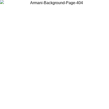
Wählen Sie das Land, in dem Sie sich befinden, um lokale Inhalte zu
sehen und online zu kaufen.
Land/Region
Weiter
United States
Melden sie sich bei ihrem konto an, um kostenlosen versand für
.26
bestellungen über 150 € zu erhalten