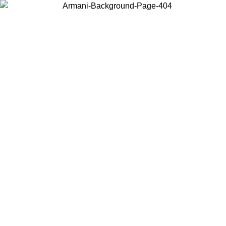
Wählen Sie das Land, in dem Sie sich befinden, um lokale Inhalte zu
sehen und online zu kaufen.
Land/Region
Weiter
United States
Melden sie sich bei ihrem konto an, um kostenlosen versa
 27.08.26
bestellungen über 150 € zu erhalten