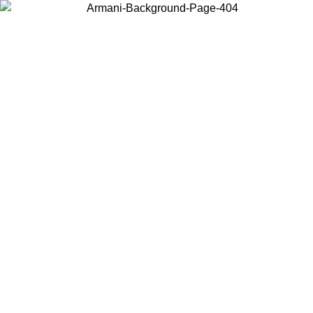
Wählen Sie das Land, in dem Sie sich befinden, um lokale Inhalte zu
sehen und online zu kaufen.
Land/Region
Weiter
United States
Melden sie sich bei ihrem konto an, um kostenlosen versand für
bestellungen über 150 € zu erhalten