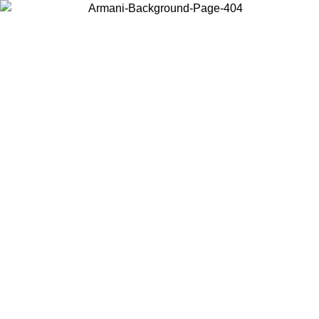
Wählen Sie das Land, in dem Sie sich befinden, um lokale Inhalte zu
sehen und online zu kaufen.
Land/Region
Weiter
United States
Melden sie sich bei ihrem konto an, um kostenlosen versand für
.26
bestellungen über 150 € zu erhalten