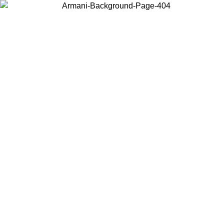
Wählen Sie das Land, in dem Sie sich befinden, um lokale Inhalte zu
sehen und online zu kaufen.
Land/Region
Weiter
United States
Melden sie sich bei ihrem konto an, um kostenlosen versand für
bestellungen über 150 € zu erhalten