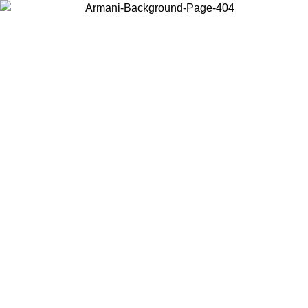
Wählen Sie das Land, in dem Sie sich befinden, um lokale Inhalte zu
sehen und online zu kaufen.
Land/Region
Weiter
United States
Melden sie sich bei ihrem konto an, um kostenlosen versand für
bestellungen über 150 € zu erhalten