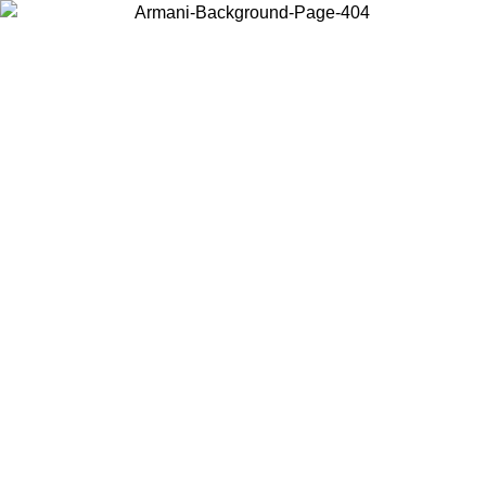
Wählen Sie das Land, in dem Sie sich befinden, um lokale Inhalte zu
sehen und online zu kaufen.
Land/Region
Weiter
United States
ONLINE EXCLUSIVE PROMO BIS ZUM 27.08.26